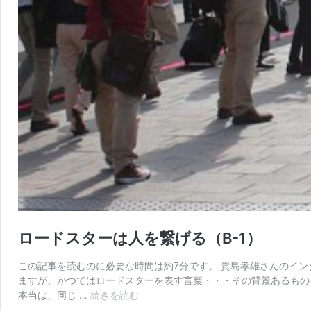
ロードスターは人を繋げる（B-1）
この記事を読むのに必要な時間は約7分です。 貴島孝雄さんのイ
ますが、かつてはロードスターを表す言葉・・・その背景あるものとは。
ロ
本当は、同じ …
続きを読む
ー