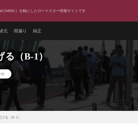
6C/NB8C）を軸にしたロードスター情報サイトです
諸元
雨漏り
純正
る（B-1）
哲学
げる（B-1）