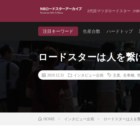
2代目マツダロードスター（NB
注目キーワード
生産台数
ハードトップ
ロードスターは人を繋げ
2019.12.31
インタビュー企画
主査
,
全車種
,
インタビュー企画
ロードスターは人を繋
HOME