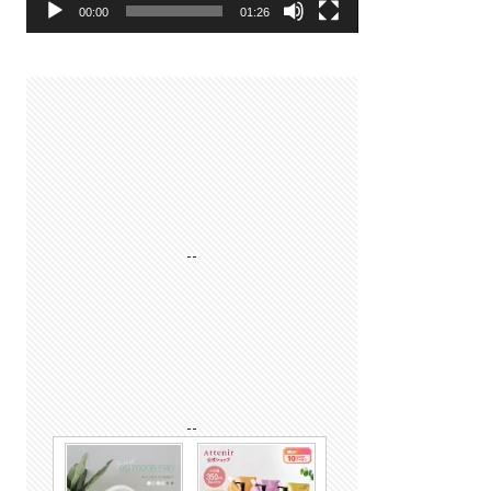
00:00
01:26
--
--