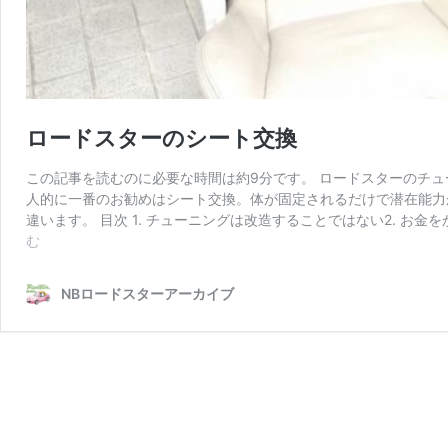
ロードスターのシート交換
この記事を読むのに必要な時間は約9分です。 ロードスターのチ
人的に一番のお勧めはシート交換。体が固定されるだけで潜在能力
違います。 目次 1. チューニングは改造することではない2. お
ロ
む
ー
ド
NBロードスターアーカイブ
ス
タ
ー
の
シ
ー
ト