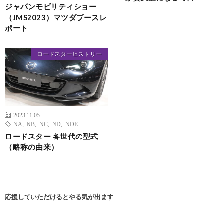
ジャパンモビリティショー
（JMS2023）マツダブースレ
ポート
ロードスターヒストリー
2023.11.05
NA
,
NB
,
NC
,
ND
,
NDE
ロードスター 各世代の型式
（略称の由来）
応援していただけるとやる気が出ます