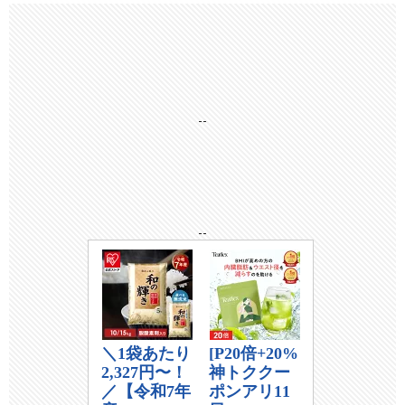
--
--