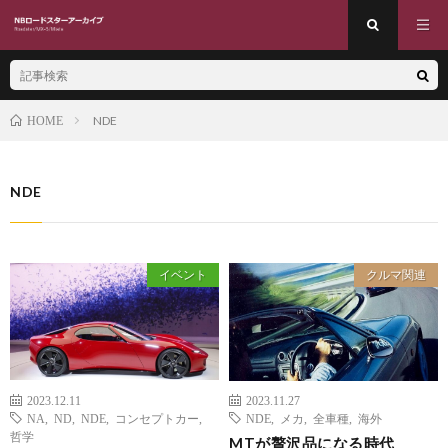
NDE
HOME
NDE
イベント
クルマ関連
2023.12.11
2023.11.27
NA
,
ND
,
NDE
,
コンセプトカー
,
NDE
,
メカ
,
全車種
,
海外
哲学
MTが贅沢品になる時代