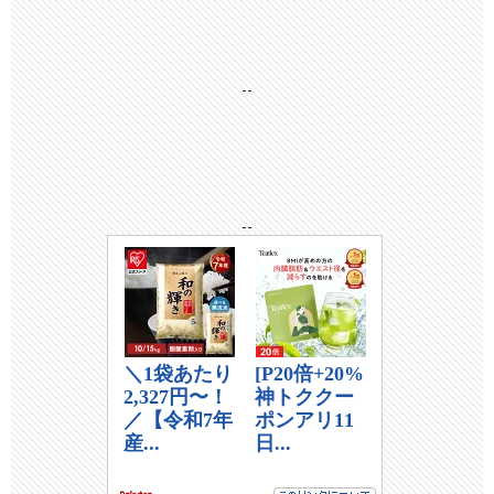
--
--