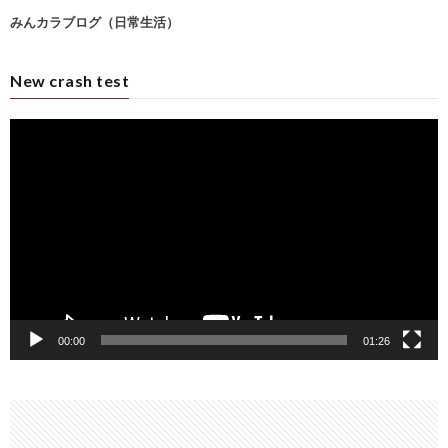
みんカラブログ（日常生活）
New crash test
動
画
プ
レ
ー
ヤ
ー
00:00
01:26