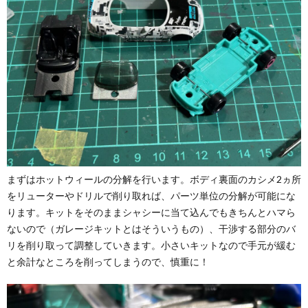
まずはホットウィールの分解を行います。ボディ裏面のカシメ2ヵ所
をリューターやドリルで削り取れば、パーツ単位の分解が可能にな
ります。キットをそのままシャシーに当て込んでもきちんとハマら
ないので（ガレージキットとはそういうもの）、干渉する部分のバ
リを削り取って調整していきます。小さいキットなので手元が緩む
と余計なところを削ってしまうので、慎重に！