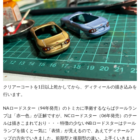
クリアーコートを1日以上乾かしてから、ディティールの描き込みを
行います。
NAロードスター（94年発売）のトミカに準拠するならばテールラン
プは「赤一色」が正解ですが、NCロードスター（06年発売）のテー
ルは描きこまれており・・・特徴の少ないNBロードスターはテール
ランプを描くと一気に「表情」が見えるので、あえてディテールア
ップの方向でいきました。前期型と後期型の違い、上手くいきまし