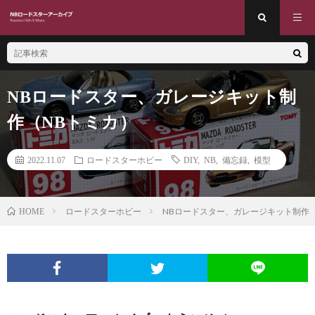
NBロードスター、ガレージキット制
作（NBトミカ）
2022.11.07
ロードスターホビー
DIY
,
NB
,
備忘録
,
模型
ロードスターホビー
NBロードスター、ガレージキット制作
HOME