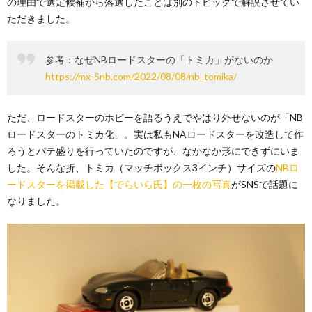
の理由で選定候補から落選したことは別のトピックで解説させてい
ただきました。
参考：なぜNBロードスターの「トミカ」がないのか
https://mx-5nb.com/2022/08/08/nb_tomika/
ただ、ロードスターのホビーを語るうえでやはり外せないのが「NB
ロードスターのトミカ化」。実は私もNAロードスターを改造して作
ろうとパテ盛りを行っていたのですが、なかなか形にできずにいま
した。そんな折、トミカ（マッチボックス3インチ）サイズの
NBロ
ードスターを掲載した【でらいら氏】の一枚の写真
がSNSで話題に
なりました。