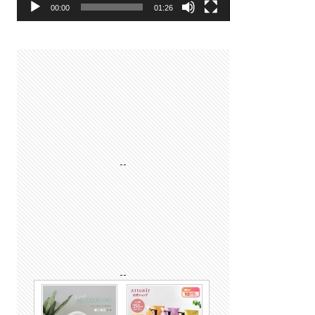
00:00
01:26
--
--