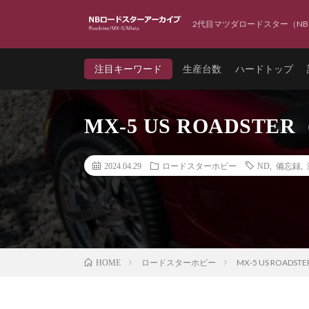
2代目マツダロードスター（NB
注目キーワード
生産台数
ハードトップ
MX-5 US ROADS
2024.04.29
ロードスターホビー
ND
,
備忘録
,
ロードスターホビー
MX-5 US ROA
HOME