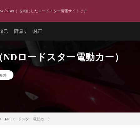
6C/NB8C）を軸にしたロードスター情報サイトです
諸元
雨漏り
純正
TER（NDロードスター電動カー）
海外
DSTER（NDロードスター電動カー）