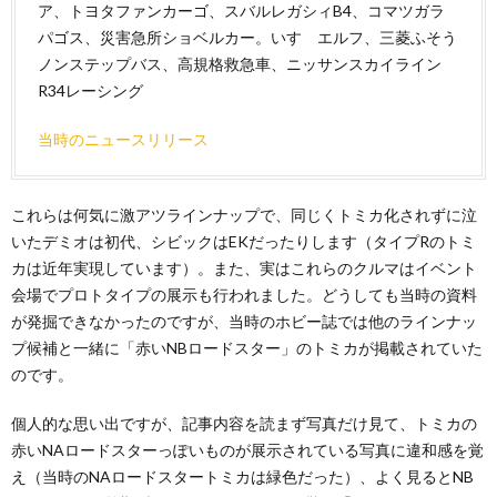
ア、トヨタファンカーゴ、スバルレガシィB4、コマツガラ
パゴス、災害急所ショベルカー。いすゞエルフ、三菱ふそう
ノンステップバス、高規格救急車、ニッサンスカイライン
R34レーシング
当時のニュースリリース
これらは何気に激アツラインナップで、同じくトミカ化されずに泣
いたデミオは初代、シビックはEKだったりします（タイプRのトミ
カは近年実現しています）。また、実はこれらのクルマはイベント
会場でプロトタイプの展示も行われました。どうしても当時の資料
が発掘できなかったのですが、当時のホビー誌では他のラインナッ
プ候補と一緒に「赤いNBロードスター」のトミカが掲載されていた
のです。
個人的な思い出ですが、記事内容を読まず写真だけ見て、トミカの
赤いNAロードスターっぽいものが展示されている写真に違和感を覚
え（当時のNAロードスタートミカは緑色だった）、よく見るとNB