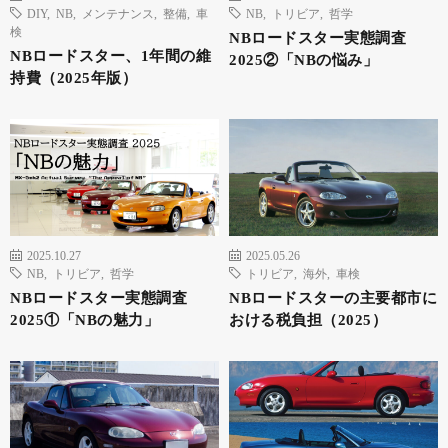
DIY
,
NB
,
メンテナンス
,
整備
,
車
NB
,
トリビア
,
哲学
検
NBロードスター実態調査
NBロードスター、1年間の維
2025②「NBの悩み」
持費（2025年版）
2025.10.27
2025.05.26
NB
,
トリビア
,
哲学
トリビア
,
海外
,
車検
NBロードスター実態調査
NBロードスターの主要都市に
2025①「NBの魅力」
おける税負担（2025）