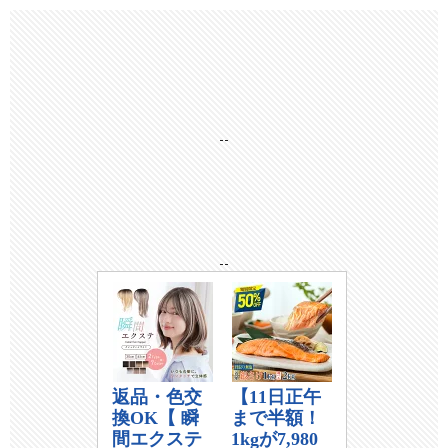
--
--