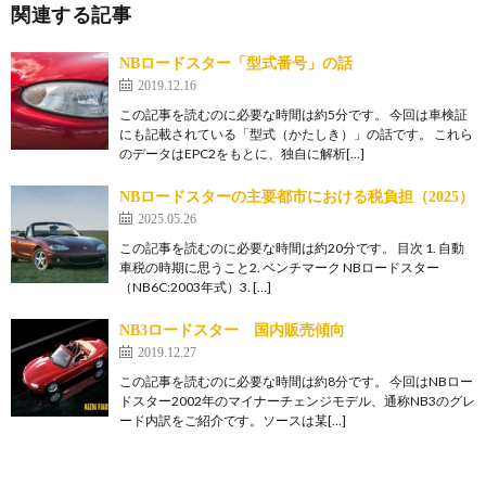
関連する記事
NBロードスター「型式番号」の話
2019.12.16
この記事を読むのに必要な時間は約5分です。 今回は車検証
にも記載されている「型式（かたしき）」の話です。 これら
のデータはEPC2をもとに、独自に解析[…]
NBロードスターの主要都市における税負担（2025）
2025.05.26
この記事を読むのに必要な時間は約20分です。 目次 1. 自動
車税の時期に思うこと2. ベンチマーク NBロードスター
（NB6C:2003年式）3. […]
NB3ロードスター 国内販売傾向
2019.12.27
この記事を読むのに必要な時間は約8分です。 今回はNBロー
ドスター2002年のマイナーチェンジモデル、通称NB3のグレ
ード内訳をご紹介です。ソースは某[…]