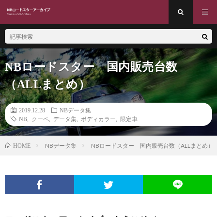
NBロードスター 国内販売台数
（ALLまとめ）
2019.12.28
NBデータ集
NB
,
クーペ
,
データ集
,
ボディカラー
,
限定車
NBデータ集
NBロードスター 国内販売台数（ALLまとめ）
HOME