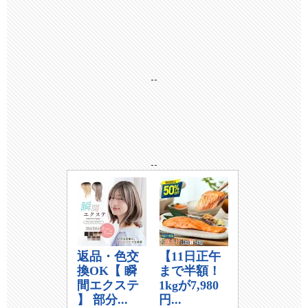
--
--