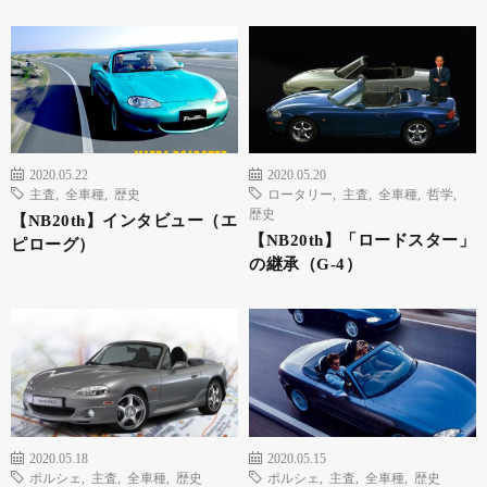
2020.05.22
2020.05.20
主査
,
全車種
,
歴史
ロータリー
,
主査
,
全車種
,
哲学
,
歴史
【NB20th】インタビュー（エ
【NB20th】「ロードスター」
ピローグ）
の継承（G-4）
2020.05.18
2020.05.15
ポルシェ
,
主査
,
全車種
,
歴史
ポルシェ
,
主査
,
全車種
,
歴史