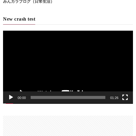
みんカラブログ（日常生活）
New crash test
動
画
プ
レ
ー
ヤ
ー
00:00
01:26