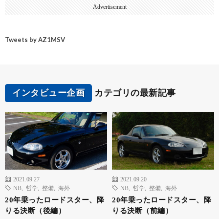
Advertisement
Tweets by AZ1MSV
インタビュー企画
カテゴリの最新記事
2021.09.27
2021.09.20
NB
,
哲学
,
整備
,
海外
NB
,
哲学
,
整備
,
海外
20年乗ったロードスター、降
20年乗ったロードスター、降
りる決断（後編）
りる決断（前編）