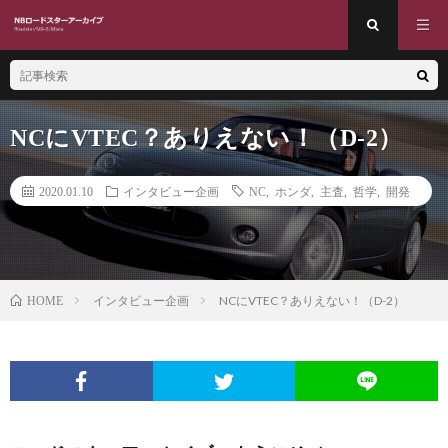
NCにVTEC？ありえない！（D-2）
2020.01.10
インタビュー企画
NC
,
ホンダ
,
主査
,
哲学
,
開発
インタビュー企画
NCにVTEC？ありえない！（D-2）
HOME