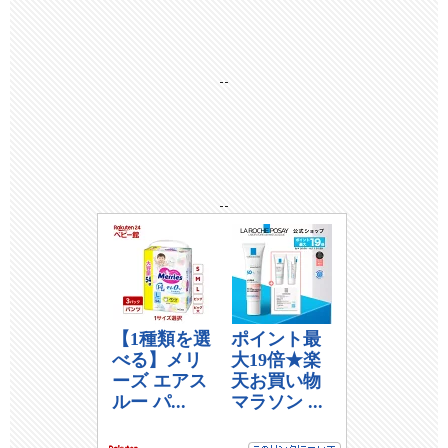
--
--