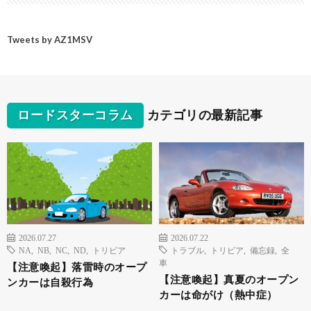
Tweets by AZ1MSV
ロードスターコラム
カテゴリの最新記事
2026.07.27
2026.07.22
NA
,
NB
,
NC
,
ND
,
トリビア
トラブル
,
トリビア
,
備忘録
,
全
車
【注意喚起】落雷時のオープ
【注意喚起】真夏のオープン
ンカーは自殺行為
カーは命がけ（熱中症）