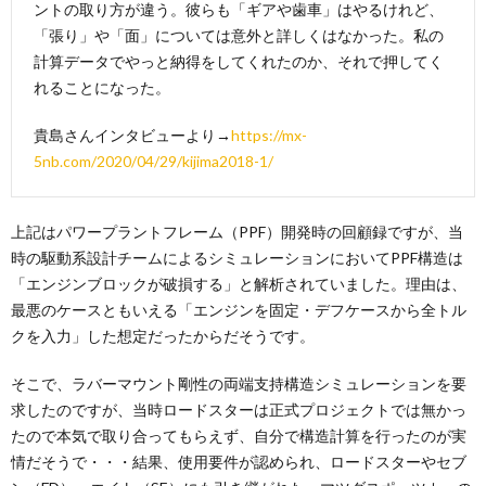
ントの取り方が違う。彼らも「ギアや歯車」はやるけれど、
「張り」や「面」については意外と詳しくはなかった。私の
計算データでやっと納得をしてくれたのか、それで押してく
れることになった。
貴島さんインタビューより→
https://mx-
5nb.com/2020/04/29/kijima2018-1/
上記はパワープラントフレーム（PPF）開発時の回顧録ですが、当
時の駆動系設計チームによるシミュレーションにおいてPPF構造は
「エンジンブロックが破損する」と解析されていました。理由は、
最悪のケースともいえる「エンジンを固定・デフケースから全トル
クを入力」した想定だったからだそうです。
そこで、ラバーマウント剛性の両端支持構造シミュレーションを要
求したのですが、当時ロードスターは正式プロジェクトでは無かっ
たので本気で取り合ってもらえず、自分で構造計算を行ったのが実
情だそうで・・・結果、使用要件が認められ、ロードスターやセブ