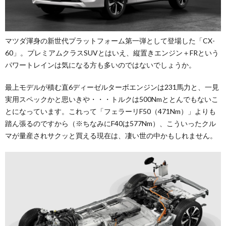
マツダ渾身の新世代プラットフォーム第一弾として登場した「CX-
60」。プレミアムクラスSUVとはいえ、縦置きエンジン＋FRという
パワートレインは気になる方も多いのではないでしょうか。
最上モデルが積む直6ディーゼルターボエンジンは231馬力と、一見
実用スペックかと思いきや・・・トルクは500Nmととんでもないこ
とになっています。これって「フェラーリF50（471Nm）」よりも
踏ん張るのですから（※ちなみにF40は577Nm）、こういったクル
マが量産されサクッと買える現在は、凄い世の中かもしれません。