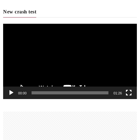
New crash test
動
画
プ
レ
ー
ヤ
ー
00:00
01:26