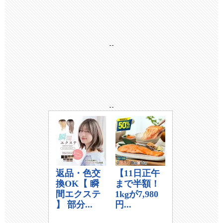
--
--