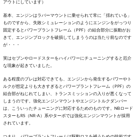
アウトにしています）
基本、エンジンはラバーマウントに乗せられて常に「揺れている」
ものですから、失敗シミュレーションのようにエンジンをがっつり
固定するとパワープラントフレーム（PPF）の結合部分に振動がお
きて、エンジンブロックを破損してしまううのは当たり前なのです
が・・・
実はセブンやロードスターをハイパワーにチューニングすると厄介
な現象が起きていました。
ある程度のブレは対応できても、エンジンから発生するパワーやト
ルクが想定よりも大きすぎるとパワープラントフレーム（PPF）の
結合部がねじれてしまい、トランスミッションの入りが悪くなって
しまうのです。強化エンジンマウントやエンジントルクダンパー
は、こういったチューニングに対応するためのものです。NBロード
スターもRS（NR-A）系やターボでは強化エンジンマウントが採用
されています。
つまり、パワープラントフレームは駆動ロスを補うための技術です