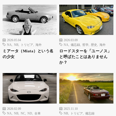
2026.05.04
2026.03.09
NA
,
NB
,
トリビア
,
海外
NA
,
備忘録
,
哲学
,
歴史
,
海外
ミアータ（Miata）という名
ロードスターを「ユーノス」
の少女
と呼ばたことはありません
か？
2026.02.09
2025.11.10
NA
,
NB
,
NC
,
ND
,
全車
NB
,
トリビア
,
備忘録