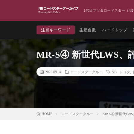
2代目マツダロードスター（NB
注目キーワード
生産台数
ハードトップ
MR-S④ 新世代LWS
2023.09.04
ロードスタークルー
NB
,
トヨタ
,
ロードスタークルー
MR-S④ 新世代L
HOME