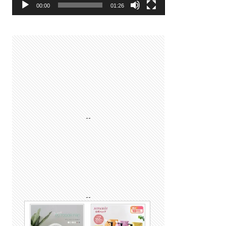
00:00
01:26
--
--