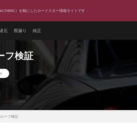
6C/NB8C）を軸にしたロードスター情報サイトです
諸元
雨漏り
純正
ルーフ検証
外
 ルーフ検証