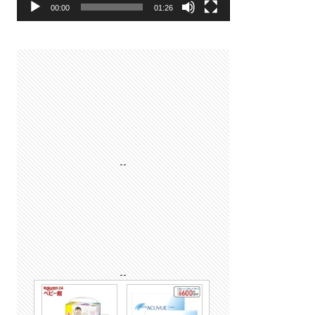
00:00
01:26
--
--