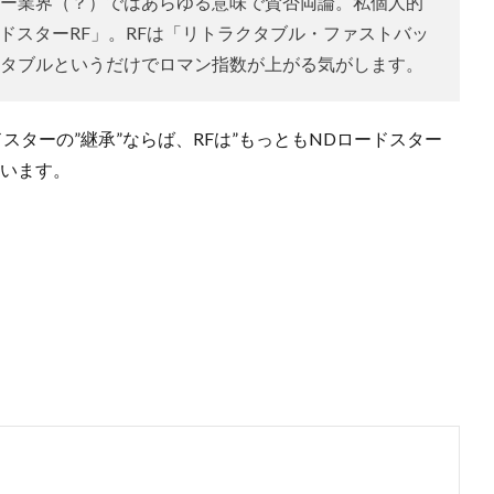
ー業界（？）ではあらゆる意味で賛否両論。私個人的
ロードスターRF」。RFは「リトラクタブル・ファストバッ
タブルというだけでロマン指数が上がる気がします。
スターの”継承”ならば、RFは”もっともNDロードスター
ています。