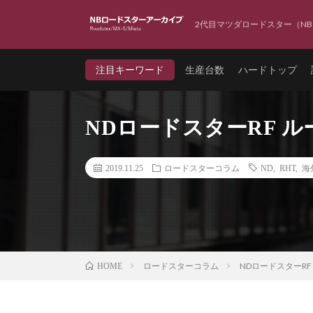
2代目マツダロードスター（NB
注目キーワード
生産台数
ハードトップ
NDロードスターRF 
2019.11.25
ロードスターコラム
ND
,
RHT
,
海
ロードスターコラム
NDロードスターRF
HOME