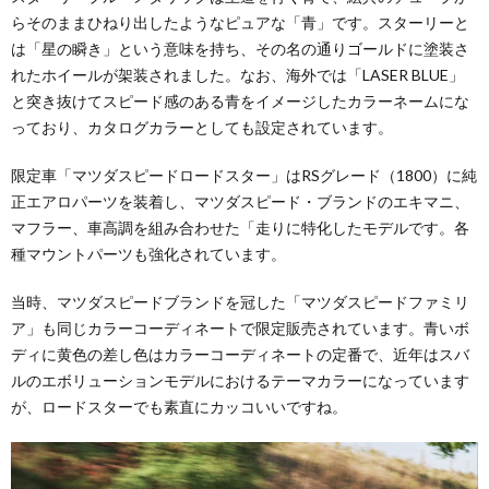
らそのままひねり出したようなピュアな「青」です。スターリーと
は「星の瞬き」という意味を持ち、その名の通りゴールドに塗装さ
れたホイールが架装されました。なお、海外では「LASER BLUE」
と突き抜けてスピード感のある青をイメージしたカラーネームにな
っており、カタログカラーとしても設定されています。
限定車「マツダスピードロードスター」はRSグレード（1800）に純
正エアロパーツを装着し、マツダスピード・ブランドのエキマニ、
マフラー、車高調を組み合わせた「走りに特化したモデルです。各
種マウントパーツも強化されています。
当時、マツダスピードブランドを冠した「マツダスピードファミリ
ア」も同じカラーコーディネートで限定販売されています。青いボ
ディに黄色の差し色はカラーコーディネートの定番で、近年はスバ
ルのエボリューションモデルにおけるテーマカラーになっています
が、ロードスターでも素直にカッコいいですね。