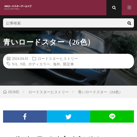
青いロードスター（26色）
2024.04.01
ロードスターヒストリー
NA
,
NB
,
ボディカラー
,
海外
,
限定車
ロードスターヒストリー
青いロードスター（26色）
HOME