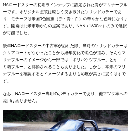
NAロードスターの初期ラインナップに設定された青がマリナーブル
ーです。オリジナル塗装は眩しく突き抜けたソリッドカラーであ
り、モチーフは米国3色国旗（赤・青・白）の華やかな色味になりま
す。開発は北米市場からの提案であり、NA6（1600cc）のみで選択
が可能でした。
後年NAロードスターの中古車が溢れた際、当時のソリッドカラーは
クリアコートがなかったことから経年劣化で退色が進み、そんなマ
リナブルーのイメージから一部では「ポリバケツブルー」とか「ゴ
ミ箱ブルー」と揶揄されることもありました。しかし、本来のマリ
ナブルーを確認するとイメージするよりも彩度が高さに驚くはずで
す。
なお、NAロードスター専用のボディカラーであり、他マツダ車への
流用はありません。