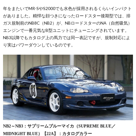
年をまたいでMR-SやS2000でも水色が採用されるくらいインパクト
がありました。精悍な顔つきになったロードスター後期型では、排
ガス規制前のNB8C（NB2）が、NBロードスターのNA（自然吸気）
エンジンで一番元気なB型ユニットにチューニングされています。
NB3以降でもカタログ上の馬力では同一表記ですが、規制対応によ
り実はパワーダウンしているのです。
NB2～NB3：サプリームブルーマイカ（SUPREME BLUE／
MIDNIGHT BLUE）【22A】：カタログカラー