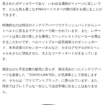
意されたボディカラーであり、いわゆる濃紺がイメージに近しいで
す。どんな色も着こなすNAロードスターの懐の深さを感じることが
できます。
特徴的なのは特注のインテリアパーツでクラッシュパッドからシー
トベルトに至るまでアイボリーで統一されています。また、レザー
シートは見た目の美しさを重視してヘッドレストスピーカーを廃止
するこだわりです。ベルベットブルー起毛地張りのダッシュボー
ド、本木目張りのセンターパネルなど、カタログモデルのVスペシ
ャルをさらに消化させた、大人なコーディネートがきまっていま
す。
残念ながら予定台数の販売に至らず、発注済みだったインテリアパ
ーツを架装した「TOKYO LIMITED」が兄弟車として存在します
が、そちらは「ブリリアントブラック」に塗られています。また、
現在ではプレミアムな一台としてほぼ市場に出ることはありませ
ん。