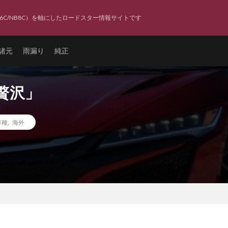
6C/NB8C）を軸にしたロードスター情報サイトです
諸元
雨漏り
純正
贅沢」
車種
,
海外
」