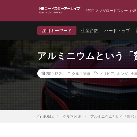
2代目マツダロードスター（NB
注目キーワード
生産台数
ハードトップ
アルミニウムという「
2019.12.24
クルマ関連
トリビア
,
ホンダ
,
全
クルマ関連
アルミニウムという「贅沢
HOME