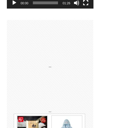
00:00
01:26
--
--