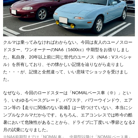
クルマは乗ってみなければわからない。今回は友人のユーノスロー
ドスター、ワンオーナーのNA6（1600cc）中期型をお借りしまし
た。私自身、20年以上前に同じ世代のユーノス（NA6：Vスペシャ
ル）を所有しており、その懐かしい記憶を辿りながら走りまし
た・・・が、記憶と全然違って、いい意味でショックを受けまし
た。
なぜなら、今回のロードスターは「NOMALベース車（※）」とい
う、いわゆるベースグレード。パワステ、パワーウインドウ、エア
コン等の【走りに関係のない装備】は一切つけていない、本当にシ
ンプルなクルマだからです。もちろん、エアコンレスでは昨今の酷
暑において危険性があることから、ドライブに丁度いい季節となる2
月の試乗になりました。
※NA6前期型までは「NOMAL車」、中期型以降は「NOMALベース車」