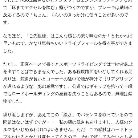
で「床までアクセルを踏む」癖がつくのですが、ブレーキは繊細に
反応するので「ちょん」くらいのきっかけに使うことが多いので
す。
なるほど、「ご先祖様」はこんな感じの乗り味なのか！とわかれば
早いもので、かなり気持ちいいドライブフィールを得る事ができま
した。
ただし、正直ベースで書くとスポーツドライビングでは**km/h以上
を出すことはできませんでした。ある程度路面をいなしてくれる足
周りは、舵角が長いとコーナーの途中で腰が砕けて（リアグリップ
が遅れるような、あの感覚です）、公道ではギャップを拾って一瞬
でもロードホールディングの感覚を失うこともあるので、無理は禁
物でした。
繰り返しますが、あえてこの「緩さ」でバランスを取っているので
問題はないはずですが・・・私の腕の低さもありますし、人様のク
ルマをいじめるわけにはいきません。ただ、この感触はハードトッ
プを付けるとかなり変わってくるので、それで試してみたいとも思