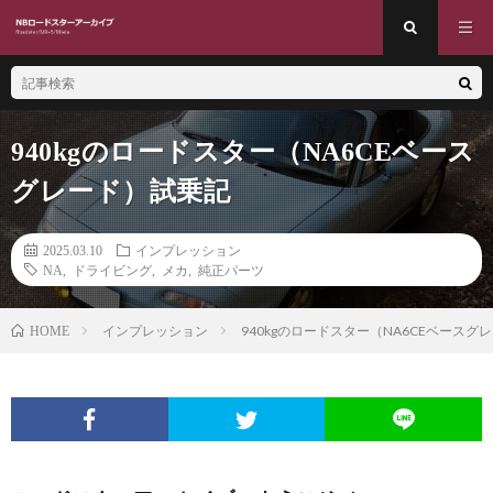
940kgのロードスター（NA6CEベース
グレード）試乗記
2025.03.10
インプレッション
NA
,
ドライビング
,
メカ
,
純正パーツ
インプレッション
940kgのロードスター（NA6CEベースグ
HOME