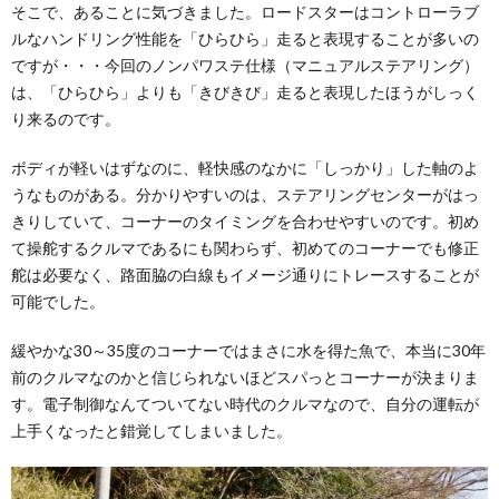
そこで、あることに気づきました。ロードスターはコントローラブ
ルなハンドリング性能を「ひらひら」走ると表現することが多いの
ですが・・・今回のノンパワステ仕様（マニュアルステアリング）
は、「ひらひら」よりも「きびきび」走ると表現したほうがしっく
り来るのです。
ボディが軽いはずなのに、軽快感のなかに「しっかり」した軸のよ
うなものがある。分かりやすいのは、ステアリングセンターがはっ
きりしていて、コーナーのタイミングを合わせやすいのです。初め
て操舵するクルマであるにも関わらず、初めてのコーナーでも修正
舵は必要なく、路面脇の白線もイメージ通りにトレースすることが
可能でした。
緩やかな30～35度のコーナーではまさに水を得た魚で、本当に30年
前のクルマなのかと信じられないほどスパっとコーナーが決まりま
す。電子制御なんてついてない時代のクルマなので、自分の運転が
上手くなったと錯覚してしまいました。