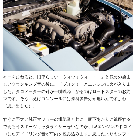
キーをひねると、旧車らしい「ウォウォウォ・・・」と低めの勇ま
しいクランキング音の後に、「ブォン！」とエンジンに火が入りま
した。タコメーターの針が一瞬跳ね上がるのはロードスターのお約
束です。そういえばコンソールには燃料警告灯が無いんですよね
（思い出した）。
すぐに野太い純正マフラーの排気音と共に、腰下あたりに鎮座する
であろうスポーツキャタライザーせいなのか、B6エンジンのドロド
ロしたアイドリング音が車内を包み込みます。思ったよりもシフト