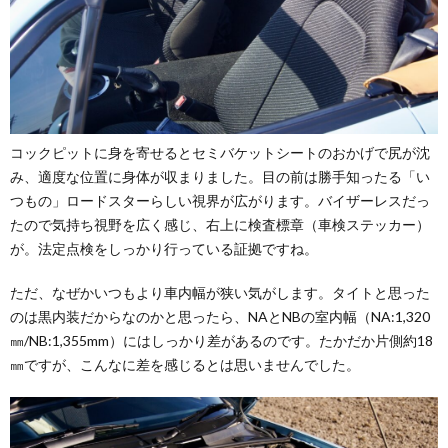
コックピットに身を寄せるとセミバケットシートのおかげで尻が沈
み、適度な位置に身体が収まりました。目の前は勝手知ったる「い
つもの」ロードスターらしい視界が広がります。バイザーレスだっ
たので気持ち視野を広く感じ、右上に検査標章（車検ステッカー）
が。法定点検をしっかり行っている証拠ですね。
ただ、なぜかいつもより車内幅が狭い気がします。タイトと思った
のは黒内装だからなのかと思ったら、NAとNBの室内幅（NA:1,320
㎜/NB:1,355mm）にはしっかり差があるのです。たかだか片側約18
㎜ですが、こんなに差を感じるとは思いませんでした。