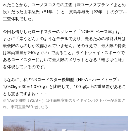
れたことから、ユーノスコスモの主査（兼ユーノスブランドまとめ
役）だった山本紘氏（91年～）と、貴島孝雄氏（92年～）のダブル
主査体制でした。
今回お借りしたロードスターのグレード「NOMALベース車」は、
まさに「素うどん」のようなモデルであり、走るための機能以外は
最低限のものしか装備されていません。そのうえで、最大限の特徴
は車両重量が940kg（※）であること。ライトウェイトスポーツで
あるロードスターにおいて最大限のメリットとなる「軽さは性能」
を体現しているのです。
ちなみに、私のNBロードスター後期型（NR-A＋ハードトップ：
1,050kg＋30＝1,070kg）と比較して、100kg以上の重量差があるこ
とも驚きですよね・・・
※NA6後期型（92/8～）は側面衝突用のサイドインパクトバーが追加さ
れ、車両重量960kgになる