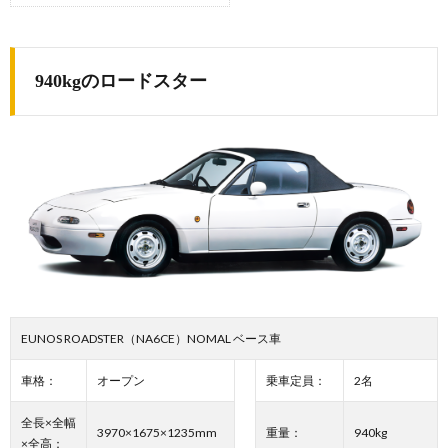
940kgのロードスター
EUNOS ROADSTER（NA6CE）NOMAL ベース車
車格：
オープン
乗車定員：
2名
全長×全幅
3970×1675×1235mm
重量：
940kg
×全高：