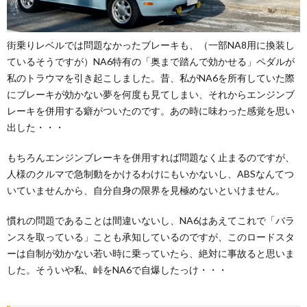
街乗りレベルでは問題なかったブレーキも、（一部NA8用に換装し
ているそうですが）NA6特有の「奥まで踏んで効かせる」ペダルが
私のトラウマを引き起こしました。昔、私がNA6を所有していた際
にブレーキが効かない夢を何度も見てしまい、それからエンジンブ
レーキを併用する癖がついたのです。あの時に味わった感覚を思い
出した・・・
もちろんエンジンブレーキを併用すれば問題なく止まるのですが、
人様のクルマで急制動をかけるわけにもいかないし、ABSなんてつ
いていませんから、自分自身の限界を見極めないといけません。
慣れの問題であることは間違いないし、NA6はあえてこれで「バラ
ンスを取っている」ことも承知しているのですが、このロードスタ
ーは自制が効かない若い時に乗っていたら、絶対に事故ると思いま
した。そういや私、峠をNA6で自爆したっけ・・・