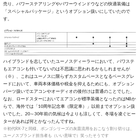
売り、パワーステアリングやパワーウインドウなどの快適装備は
「スペシャルパッケージ」というオプション扱いにしていたので
す。
ハイブランドを志していたユーノスディーラーにおいて、パワステ
もエアコンも付いてないのは不思議に思われるかもしれませんが
（※）、これはユーノスに限らずカスタムベースとなるベースグレ
ードにおいて、車両本体価格や税金を抑えるためにも、オプション
パーツ扱いでエアコンやオーディオの後付けは普通のことでした。
なお、ロードスターにおいてエアコンが標準装備となったのはNBか
らで、海外では「10周年記念車（限定車）」以前までオプション扱
いでした。20～30年前の気候は今よりも涼しくて、冬場を凌ぐヒー
ターがあれば何とかなったんですね。
※初代RX-7と同様、ボンゴシリーズの灰皿流用をおこなう割り切りは、
ユーノスブランド担当者も（いい意味で）笑ったそうです