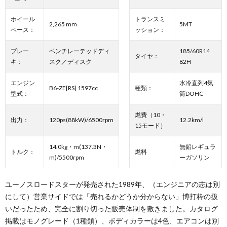
ホイール
トランスミ
2,265 mm
5MT
ベース：
ッション：
ブレー
ベンチレーテッドディ
185/60R14
タイヤ：
キ：
スク／ディスク
82H
エンジン
水冷直列4気
B6-ZE[RS] 1597cc
種類：
型式：
筒DOHC
燃費（10・
出力：
120ps(88kW)/6500rpm
12.2km/l
15モード）
14.0kg・m(137.3N・
無鉛レギュラ
トルク：
燃料
m)/5500rpm
ーガソリン
ユーノスロードスターが発売された1989年、（エンジニアの志は別
にして）営業サイドでは「売れるかどうか分からない」博打枠の扱
いだったため、完全に割り切った販売体制を敷きました。カタログ
掲載はモノグレード（1種類）、ボディカラーは4色、エアコンは別