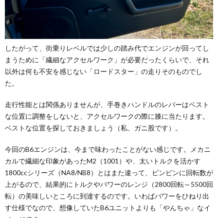
したがって、街乗りレベルでは少しの踏み代でエンジンが回ってし
まうために「繊細なアクセルワーク」が必要だったくらいで、それ
以外は何も不安を感じない「ロードスター」の走りそのものでし
た。
走行性能とは関係ありませんが、手巻きハンドルのレバーはベスト
な位置に調整をしないと、アクセルワークの際に膝に当たります。
ベストな位置を探しておきましょう（私、ガニ股です）。
今回のB6エンジンは、今まで味わったことがない感じです。メカニ
カルで繊細な印象があったM2（1001）や、太いトルクを活かす
1800ccシリーズ（NA8/NB8）とはまた違って、ビンビンに回転数が
上がるので、結果的にトルクやパワーのレンジ（2800回転～5500回
転）の美味しいところに到達するのです。いわばパワーをひねり出
す仕様でなので、想像していたB6ユニットよりも「やんちゃ」なイ