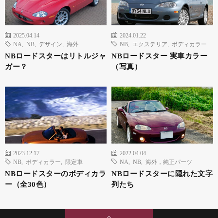
2025.04.14
2024.01.22
NA
,
NB
,
デザイン
,
海外
NB
,
エクステリア
,
ボディカラー
NBロードスターはリトルジャ
NBロードスター 実車カラー
ガー？
（写真）
2023.12.17
2022.04.04
NB
,
ボディカラー
,
限定車
NA
,
NB
,
海外，純正パーツ
NBロードスターのボディカラ
NBロードスターに隠れた文字
ー（全30色）
列たち