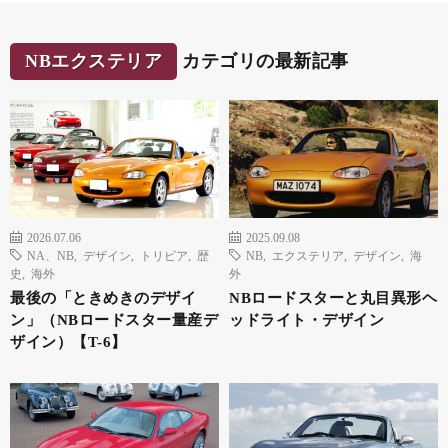
NBエクステリア
カテゴリの最新記事
2026.07.06
2025.09.08
NA、NB
,
デザイン
,
トリビア
,
歴
NB
,
エクステリア
,
デザイン
,
海
史
,
海外
外
最後の「ときめきのデザイ
NBロードスターと丸目異形ヘ
ン」（NBロードスター量産デ
ッドライト・デザイン
ザイン）【T-6】