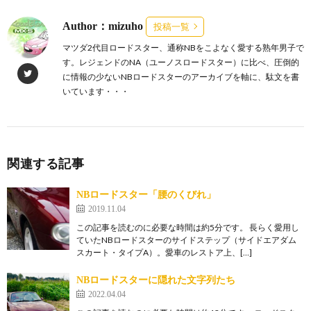
Author：mizuho
投稿一覧
マツダ2代目ロードスター、通称NBをこよなく愛する熟年男子で
す。レジェンドのNA（ユーノスロードスター）に比べ、圧倒的
に情報の少ないNBロードスターのアーカイブを軸に、駄文を書
いています・・・
関連する記事
NBロードスター「腰のくびれ」
2019.11.04
この記事を読むのに必要な時間は約5分です。 長らく愛用し
ていたNBロードスターのサイドステップ（サイドエアダム
スカート・タイプA）。愛車のレストア上、[…]
NBロードスターに隠れた文字列たち
2022.04.04