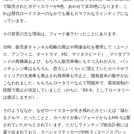
で販売されたボディカラーが4色、あわせて全30色になります。こ
れは歴代ロードスターのなかでも最もカラフルなラインナップにな
っています。
その背景の主な理由は、フォード傘下だったことにあります。
当時、販売多チャンネル戦略の廃止や関連会社を整理して（ユーノ
ス、アンフィニ、オートラマ、M2、マツダスピード）、マツダブラ
ンドの再構築および、もちろん販売車種にもテコ入れが入り、バッ
ジチェンジ車はもちろん、恐ろしいくらいに増えていたカペラやフ
ァミリアの兄弟車も廃止され商用車も中止と、開発資本の集中がお
こなわれました。もちろんロータリーなんて問題外で、環境規制の
段階で廃止が決定していました（のちに「RX-8」としてロータリー
は復活しますが）。
そのようななか、なぜロードスターが生き残れたかといえば「儲か
るクルマ」だったことと、カーガイが多いフォードからもMX-5は愛
されていたからとされています。ただしラインナップ統合計画には
盛り込まれており、スペシャリティカーのMX-3（ユーノスプレッ