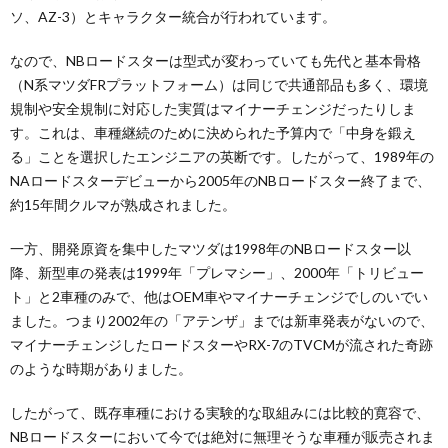
ソ、AZ-3）とキャラクター統合が行われています。
なので、NBロードスターは型式が変わっていても先代と基本骨格
（N系マツダFRプラットフォーム）は同じで共通部品も多く、環境
規制や安全規制に対応した実質はマイナーチェンジだったりしま
す。これは、車種継続のために決められた予算内で「中身を鍛え
る」ことを選択したエンジニアの英断です。したがって、1989年の
NAロードスターデビューから2005年のNBロードスター終了まで、
約15年間クルマが熟成されました。
一方、開発原資を集中したマツダは1998年のNBロードスター以
降、新型車の発表は1999年「プレマシー」、2000年「トリビュー
ト」と2車種のみで、他はOEM車やマイナーチェンジでしのいでい
ました。つまり2002年の「アテンザ」までは新車発表がないので、
マイナーチェンジしたロードスターやRX-7のTVCMが流された奇跡
のような時期がありました。
したがって、既存車種における実験的な取組みには比較的寛容で、
NBロードスターにおいて今では絶対に無理そうな車種が販売されま