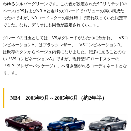
わゆるシルバーグリーンです。この色が設定されたSGリミテッドの
ベースはRSおよびNR-Aと走りのグレードでバリューの高い構成だ
ったのですが、NBロードスターの最終時まで売れ残っていた限定車
でした。なお、デミオにも同色が設定されています。
グレードの目玉としては、VS系グレードがふたつに分かれ、「VSコ
ンビネーションA」はブラックレザー、「VSコンビネーションB」
は既存のタンからベージュ内装になりました。滅多に見ることのな
い「VSコンビネーションA」ですが、現行型NDロードスターの
「SLP（Sレザーパッケージ）」へ引き継がれるコーディネートとな
ります。
NB4 2003年9月～2005年6月（約2年半）