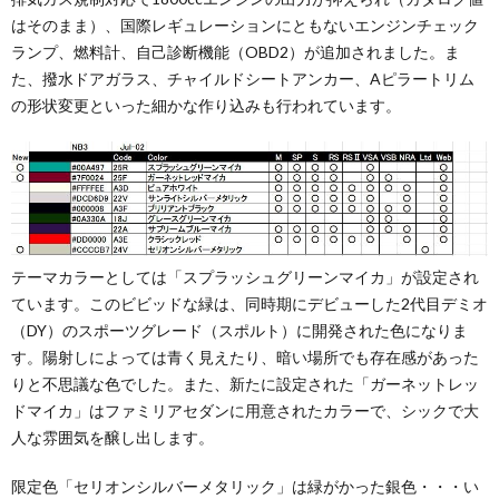
はそのまま）、国際レギュレーションにともないエンジンチェック
ランプ、燃料計、自己診断機能（OBD2）が追加されました。ま
た、撥水ドアガラス、チャイルドシートアンカー、Aピラートリム
の形状変更といった細かな作り込みも行われています。
テーマカラーとしては「スプラッシュグリーンマイカ」が設定され
ています。このビビッドな緑は、同時期にデビューした2代目デミオ
（DY）のスポーツグレード（スポルト）に開発された色になりま
す。陽射しによっては青く見えたり、暗い場所でも存在感があった
りと不思議な色でした。また、新たに設定された「ガーネットレッ
ドマイカ」はファミリアセダンに用意されたカラーで、シックで大
人な雰囲気を醸し出します。
限定色「セリオンシルバーメタリック」は緑がかった銀色・・・い