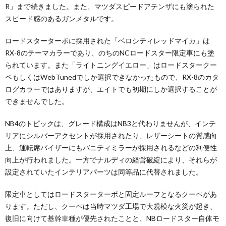
R」まで続きました。また、マツダスピードアテンザにも塗られた
スピード感のあるガンメタルです。
ロードスターターボに採用された「ベロシティレッドマイカ」は
RX-8のテーマカラーであり、のちのNCロードスター限定車にも塗
られています。また「ライトニングイエロー」はロードスタークー
ペもしくはWebTunedでしか選択できなかったもので、RX-8のカタ
ログカラーではありますが、エイトでも初期にしか選択することが
できませんでした。
NB4のトピックは、グレード構成はNB3と代わりませんが、インテ
リアにシルバーアクセントが採用されたり、レザーシートの質感向
上、運転席バイザーにもバニティミラーが採用されるなどの利便性
向上が行われました。一方でナルディの経営破綻により、それらが
設定されていたインテリアパーツは同等品に代替されました。
限定車としてはロードスターターボと固定ルーフとなるクーペがあ
ります。ただし、クーペは当時マツダ工場で大規模な火災が起き、
復旧に向けて基幹車種が優先されたことと、NBロードスター自体モ