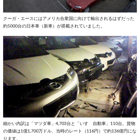
クーガ・エースにはアメリカ合衆国に向けて輸出されるはずだった
約5000台の日本車（新車）が搭載されていました。
細かい内訳は「マツダ車」4,703台と「いすゞ自動車」110台。貨物
の価値は1億1,700万ドル、当時のレート（116円）で約136億円にな
ります。