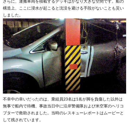
さらに、運搬車両を積載するデッキはかなり大きな空間です。船の
構造上、ここに浸水が起こると沈没を避ける手段がないことも災い
しました。
不幸中の幸いだったのは、乗組員23名は1名が脚を負傷した以外は
無事で船内で待機、事故当日中に沿岸警備隊および米空軍のヘリコ
プターで救助されました。当時のレスキューレポートはムービーと
して残されています。