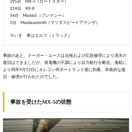
295台 MX-5（ロードスター）
214台 RX-8
56台 Mazda5（プレマシー）
5台 Mazdaspeed6（マツダスピードアテンザ）
※いすゞ車はエルフ（トラック）
事故のあと、クーガー・エースは点検および応急修理により浸水の
復旧はできましたが、発電機の不調により自力航行を断念。曳航に
より同年9月12日にオレゴン州ポートランド港に到着、本格的な復
旧・修理が行われたのでした。
事故を受けたMX-5の状態