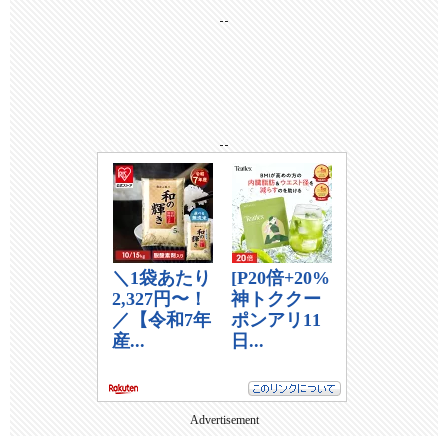
--
--
Advertisement