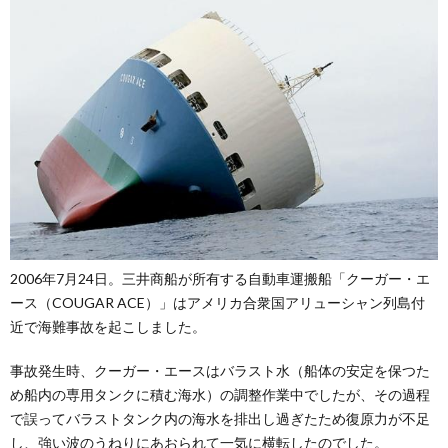
2006年7月24日。三井商船が所有する自動車運搬船「クーガー・エ
ース（COUGAR ACE）」はアメリカ合衆国アリューシャン列島付
近で海難事故を起こしました。
事故発生時、クーガー・エースはバラスト水（船体の安定を保つた
め船内の専用タンクに積む海水）の調整作業中でしたが、その過程
で誤ってバラストタンク内の海水を排出し過ぎたため復原力が不足
し、強い波のうねりにあおられて一気に横転したのでした。