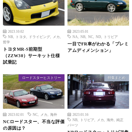
2023.10.02
2023.05.01
NB
,
トヨタ
,
ドライビング
,
メカ
,
NA
,
NB
,
NC
,
ND
,
トリビア
哲学
一目でFR車がわかる「プレミ
トヨタMR-S前期型
アムディメンション」
（ZZW30）サーキット仕様
試乗記
ロードスターヒストリー
特集まとめ
2023.02.01
NC
,
メカ
,
海外
2023.01.16
NB
,
トリビア
,
メカ
,
海外
,
純正
NCロードスター、不当な評価
パーツ
の原因は？