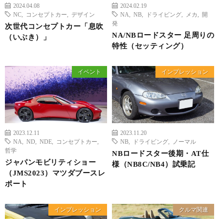
2024.04.08
2024.02.19
NC
,
コンセプトカー
,
デザイン
NA
,
NB
,
ドライビング
,
メカ
,
開
発
次世代コンセプトカー「息吹
NA/NBロードスター 足周りの
（いぶき）」
特性（セッティング）
イベント
インプレッション
2023.12.11
2023.11.20
NA
,
ND
,
NDE
,
コンセプトカー
,
NB
,
ドライビング
,
ノーマル
哲学
NBロードスター後期・AT仕
ジャパンモビリティショー
様（NB8C/NB4）試乗記
（JMS2023）マツダブースレ
ポート
インプレッション
クルマ関連