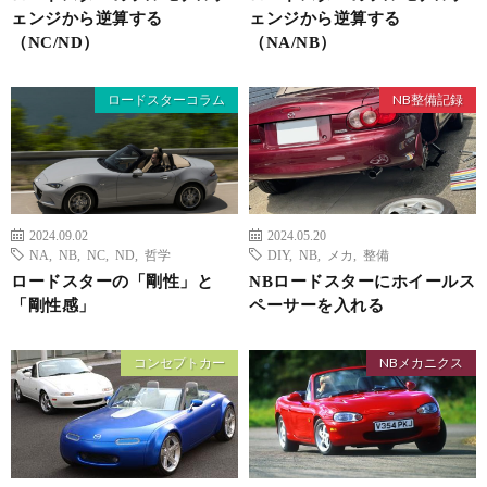
ェンジから逆算する
ェンジから逆算する
（NC/ND）
（NA/NB）
ロードスターコラム
NB整備記録
2024.09.02
2024.05.20
NA
,
NB
,
NC
,
ND
,
哲学
DIY
,
NB
,
メカ
,
整備
ロードスターの「剛性」と
NBロードスターにホイールス
「剛性感」
ペーサーを入れる
コンセプトカー
NBメカニクス