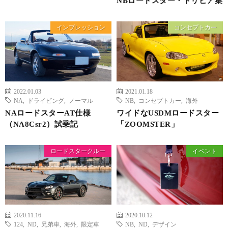
NBロードスター・トリビア集
インプレッション
コンセプトカー
2022.01.03
2021.01.18
NA
,
ドライビング
,
ノーマル
NB
,
コンセプトカー
,
海外
NAロードスターAT仕様
ワイドなUSDMロードスター
（NA8Csr2）試乗記
「ZOOMSTER」
ロードスタークルー
イベント
2020.11.16
2020.10.12
124
,
ND
,
兄弟車
,
海外
,
限定車
NB
,
ND
,
デザイン