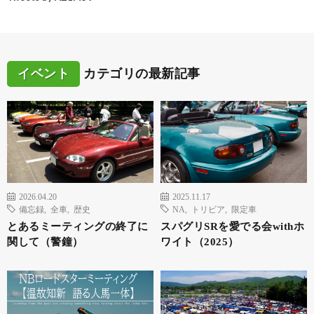
イベント
カテゴリの最新記事
2026.04.20
2025.11.17
備忘録
,
全車
,
歴史
NA
,
トリビア
,
限定車
とあるミーティングの終了に
スパグリSRを愛でる会withホ
関して（警鐘）
ワイト（2025）