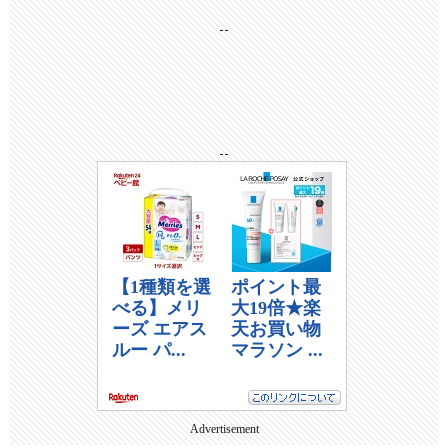
--
--
Advertisement