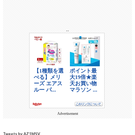
--
Advertisement
Tweets by AZ1MSV