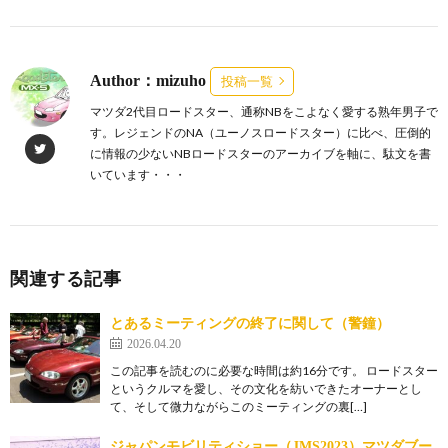
Author：mizuho
投稿一覧
マツダ2代目ロードスター、通称NBをこよなく愛する熟年男子で
す。レジェンドのNA（ユーノスロードスター）に比べ、圧倒的
に情報の少ないNBロードスターのアーカイブを軸に、駄文を書
いています・・・
関連する記事
とあるミーティングの終了に関して（警鐘）
2026.04.20
この記事を読むのに必要な時間は約16分です。 ロードスター
というクルマを愛し、その文化を紡いできたオーナーとし
て、そして微力ながらこのミーティングの裏[…]
ジャパンモビリティショー（JMS2023）マツダブー