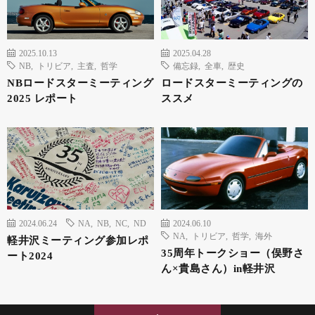
2025.10.13
2025.04.28
NB
,
トリビア
,
主査
,
哲学
備忘録
,
全車
,
歴史
NBロードスターミーティング
ロードスターミーティングの
2025 レポート
ススメ
2024.06.24
NA
,
NB
,
NC
,
ND
2024.06.10
NA
,
トリビア
,
哲学
,
海外
軽井沢ミーティング参加レポ
35周年トークショー（俣野さ
ート2024
ん×貴島さん）in軽井沢