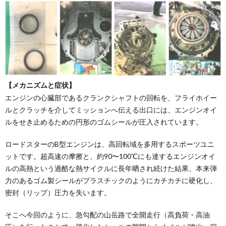
【メカニズムと症状】
エンジンの心臓部であるクランクシャフトの回転を、フライホイー
ルとクラッチを介してミッションへ伝える出口には、エンジンオイ
ルをせき止めるための円形のゴムシールが圧入されています。
ロードスターのB型エンジンは、高回転域を多用するスポーツユニ
ットです。超高速の摩擦と、約90〜100℃にも達するエンジンオイ
ルの高熱という過酷な熱サイクルに長年晒され続けた結果、本来弾
力のあるゴム製シールがプラスチックのようにカチカチに硬化し、
密封（リップ）圧力を失います。
そこへ今回のように、急勾配の山岳路で全開走行（高負荷・高油