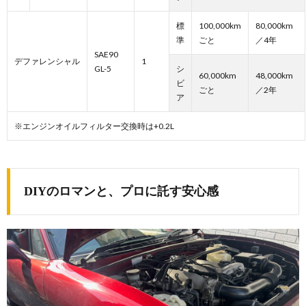
標
100,000km
80,000km
準
ごと
／4年
SAE90
デファレンシャル
1
GL-5
シ
60,000km
48,000km
ビ
ごと
／2年
ア
※エンジンオイルフィルター交換時は+0.2L
DIYのロマンと、プロに託す安心感