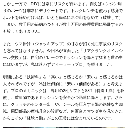
しかし一方で、DIYには常にリスクが伴います。例えばエンジン周
りのパーツは非常にデリケートです。トルクレンチを使わず感覚で
ボルトを締め付ければ、いとも簡単にネジ山をなめて（破壊して）
しまい、数千円の節約のつもりが数十万円の修理費用に発展するの
も珍しくありません。
また、ウマ掛け（ジャッキアップ）の甘さが招く死亡事故のリスク
も忘れてはなりません。今回私が直面した「リアクランクオイルシ
ール交換」は、自宅のガレージでミッションを降ろす猛者も世の中
にはいますが、私は迷わずディーラー（プロ）を頼りました。
明細にある「技術料」を「高い」と感じるか「安い」と感じるかは
人それぞれですが、私は圧倒的に「安い（価値がある）」と考えま
す。プロのメカニックは、専用の2柱リフトとSST（特殊工具）を駆
使し、重量物であるミッションを安全かつ迅速に降ろします。さら
に、クラッチのセンター出しや、シールを圧入する際の絶妙な力加
減、周辺部品の摩耗具合の診断など、何百台とマツダ車を見てきた
からこその「経験と勘」がこの工賃には含まれているのです。