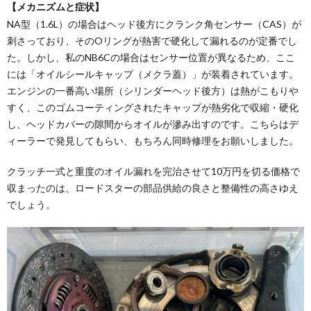
【メカニズムと症状】
NA型（1.6L）の場合はヘッド後方にクランク角センサー（CAS）が
刺さっており、そのOリングが熱害で硬化して漏れるのが定番でし
た。しかし、私のNB6Cの場合はセンサー位置が異なるため、ここ
には「オイルシールキャップ（メクラ蓋）」が装着されています。
エンジンの一番高い場所（シリンダーヘッド後方）は熱がこもりや
すく、このゴムコーティングされたキャップが熱劣化で収縮・硬化
し、ヘッドカバーの隙間からオイルが滲み出すのです。こちらはデ
ィーラーで発見してもらい、もちろん同時修理をお願いしました。
クラッチ一式と重度のオイル漏れを完治させて10万円を切る価格で
収まったのは、ロードスターの部品供給の良さと整備性の高さゆえ
でしょう。