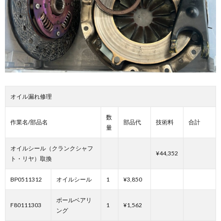
オイル漏れ修理
数
作業名/部品名
部品代
技術料
合計
量
オイルシール（クランクシャフ
¥44,352
ト・リヤ）取換
BP0511312
オイルシール
1
¥3,850
ボールベアリ
F80111303
1
¥1,562
ング