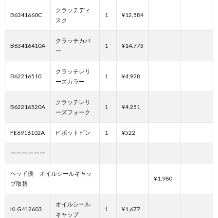
クラッチディ
B6341660C
1
¥12,584
スク
クラッチカバ
B63416410A
1
¥14,773
ー
クラッチレリ
B62216510
1
¥4,928
ーズカラー
クラッチレリ
B62216520A
1
¥4,251
ーズフォーク
FE6916102A
ピボットピン
1
¥522
ーーーーーー
ヘッド側 オイルシールキャッ
¥1,980
プ取替
オイルシール
KLG412603
1
¥1,677
キャップ