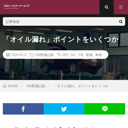
「オイル漏れ」ポイントをいくつか
2026.04.12
NB整備記録
DIY
,
NA
,
NB
,
整備
,
車検
NB整備記録
「オイル漏れ」ポイントをいくつか
HOME