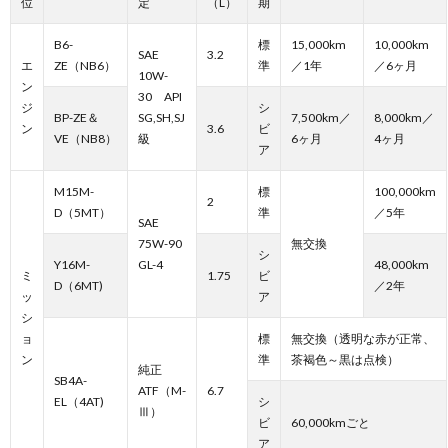
位
定
（L）
期
B6-
標
15,000km
10,000km
SAE
3.2
エ
ZE（NB6）
準
／1年
／6ヶ月
10W-
ン
30 API
ジ
シ
BP-ZE＆
SG,SH,SJ
7,500km／
8,000km／
ン
3.6
ビ
VE（NB8）
級
6ヶ月
4ヶ月
ア
M15M-
標
100,000km
2
D（5MT）
準
／5年
SAE
75W-90
無交換
シ
Y16M-
GL-4
48,000km
ミ
1.75
ビ
D（6MT)
／2年
ッ
ア
シ
ョ
標
無交換（透明な赤が正常、
ン
準
茶褐色～黒は点検）
純正
SB4A-
ATF（M-
6.7
EL（4AT)
シ
Ⅲ）
ビ
60,000kmごと
ア