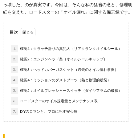
っ壊した」のが真実です。今回は、そんな私の猛省の念と、修理明
細を交えた、ロードスターの「オイル漏れ」に関する備忘録です。
目次
1.
確認1：クラッチ滑りの真犯人（リアクランクオイルシール）
2.
確認2：エンジンヘッド奥（オイルシールキャップ）
3.
確認3：ヘッドカバーガスケット（過去のオイル漏れ事例）
4.
確認4：ミッションのダストブーツ（熱と物理的断裂）
5.
確認5：オイルプレッシャースイッチ（ダイヤフラムの破損）
6.
ロードスターのオイル規定量とメンテナンス表
7.
DIYのロマンと、プロに託す安心感