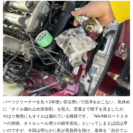
パーツクリーナーを丸々2本使い切る勢いで洗浄をおこない、気休め
に「オイル漏れ止め添加剤」を投入。翌週まで様子を見ましたが、
やはり無情にもオイルは漏れている模様です。「NA/NBロードスタ
ーの持病、オイルシール周りの経年劣化」といってしまえば話は早
いのですが、今回は明らかに私が高負荷を掛け、老体を「自分でぶ