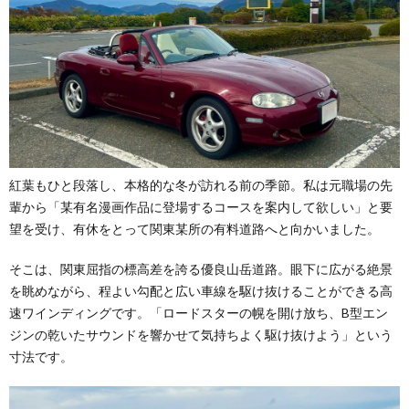
紅葉もひと段落し、本格的な冬が訪れる前の季節。私は元職場の先
輩から「某有名漫画作品に登場するコースを案内して欲しい」と要
望を受け、有休をとって関東某所の有料道路へと向かいました。
そこは、関東屈指の標高差を誇る優良山岳道路。眼下に広がる絶景
を眺めながら、程よい勾配と広い車線を駆け抜けることができる高
速ワインディングです。「ロードスターの幌を開け放ち、B型エン
ジンの乾いたサウンドを響かせて気持ちよく駆け抜けよう」という
寸法です。